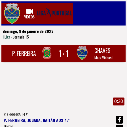
VÍDEOS
domingo, 8 de janeiro de 2023
I Liga
- Jornada 15
CHAVES
1
1
P. FERREIRA
x
Mais Vídeos!
0:20
P. FERREIRA | 47'
P. FERREIRA, JOGADA, GAITÁN AOS 47'
Gaitán