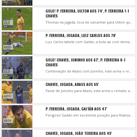
GOLO! P. FERREIRA, UILTON AOS 74', P. FERREIRA 1-1
CHAVES
Thomas na jogada, toca de calcanhar para Uilton que atira à vontade para o fundo da baliza de Paulo Vítor. Está reposta a igualdade!
P. FERREIRA, JOGADA, LUIZ CARLOS AOS 70'
Luiz Carlos tabela com Gaitán, a bola sai com demasiada força, Paulo Vítor chega primeiro que o compatriota e agarra! Antes o remate de Guedes esbarrou em Nelson Monte.
GOLO! CHAVES, JUNINHO AOS 67', P. FERREIRA 0-1
CHAVES
Combinação de Abass com Juninho, este arma o remate que sofre um desvio e trai Marafona. A bola ainda bateu no poste mas entrou mesmo. Está feito o 1-0!
CHAVES, JOGADA, ABASS AOS 65'
Passe de Juninho para Abass, este arma o remate, atirou ao lado!
P. FERREIRA, JOGADA, GAITÁN AOS 47'
Perigoso! Gaitán em excelente posição para finalizar, o remate sai de primeira, mas acerta mal na bola e atira ao lado.
CHAVES, JOGADA, JOÃO TEIXEIRA AOS 45'