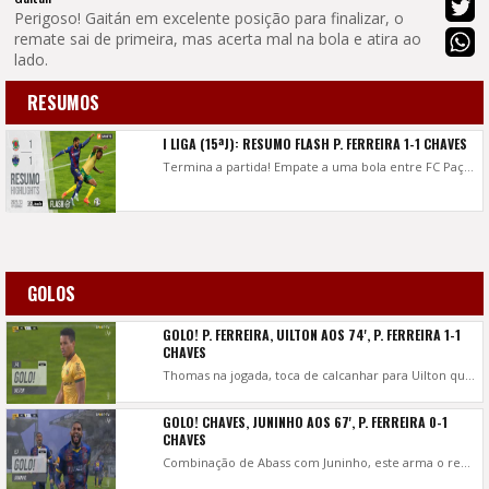
Perigoso! Gaitán em excelente posição para finalizar, o
remate sai de primeira, mas acerta mal na bola e atira ao
lado.
RESUMOS
I LIGA (15ªJ): RESUMO FLASH P. FERREIRA 1-1 CHAVES
Termina a partida! Empate a uma bola entre FC Paços de Ferreira em jogo da 15.ª jornada da Liga Bwin. Os golos só apareceram no segundo tempo, Juninho marcou para o lado flaviense, Uilton garantiu um ponto para a equipa do regressado César Peixoto.
GOLOS
GOLO! P. FERREIRA, UILTON AOS 74', P. FERREIRA 1-1
CHAVES
Thomas na jogada, toca de calcanhar para Uilton que atira à vontade para o fundo da baliza de Paulo Vítor. Está reposta a igualdade!
GOLO! CHAVES, JUNINHO AOS 67', P. FERREIRA 0-1
CHAVES
Combinação de Abass com Juninho, este arma o remate que sofre um desvio e trai Marafona. A bola ainda bateu no poste mas entrou mesmo. Está feito o 1-0!