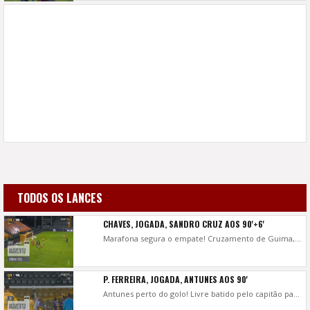
TODOS OS LANCES
CHAVES, JOGADA, SANDRO CRUZ AOS 90'+6'
Marafona segura o empate! Cruzamento de Guima, Sandro Cruz ao segundo poste a desviar, valeu a defesa do guarda-redes pacense!
P. FERREIRA, JOGADA, ANTUNES AOS 90'
Antunes perto do golo! Livre batido pelo capitão pacense, bola diretamente à baliza flaviense, valeu a intervenção de Paulo Vítor, a negar o 2-1!