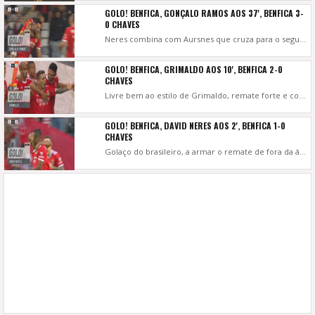
GOLO! BENFICA, GONÇALO RAMOS AOS 37', BENFICA 3-
0 CHAVES
Neres combina com Aursnes que cruza para o segundo poste, Paulo Vítor falha o alívio e Gonçalo Ramos à boca da baliza a encostar para o 3-0.
GOLO! BENFICA, GRIMALDO AOS 10', BENFICA 2-0
CHAVES
Livre bem ao estilo de Grimaldo, remate forte e colocado, Paulo Vítor bem se lança, e ainda parece tocar mas não consegue negar o 2-0!
GOLO! BENFICA, DAVID NERES AOS 2', BENFICA 1-0
CHAVES
Golaço do brasileiro, a armar o remate de fora da área, atira de pé esquerdo ao ângulo superior direito, sem hipótese de defesa para Paulo Vítor!