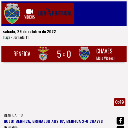
VÍDEOS
sábado, 29 de outubro de 2022
I Liga
- Jornada 11
CHAVES
5
0
BENFICA
x
Mais Vídeos!
0:49
BENFICA | 10'
GOLO! BENFICA, GRIMALDO AOS 10', BENFICA 2-0 CHAVES
Grimaldo