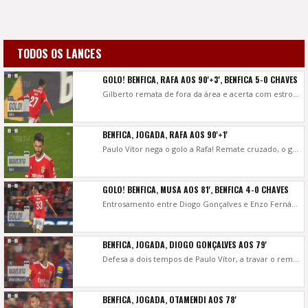
TODOS OS LANCES
GOLO! BENFICA, RAFA AOS 90'+3', BENFICA 5-0 CHAVES
Gilberto remata de fora da área e acerta com estrondo na barra, a bola bate no relvado e sobra para Rafa que, mais rápido que Paulo Vítor a recuperar posição, encosta de cabeça para dentro da baliza.
BENFICA, JOGADA, RAFA AOS 90'+1'
Paulo Vítor nega o golo a Rafa! Remate cruzado, o guardião a esticar-se e a tirar para canto.
GOLO! BENFICA, MUSA AOS 81', BENFICA 4-0 CHAVES
Entrosamento entre Diogo Gonçalves e Enzo Fernández no centro do terreno, o argentino serve Musa na direita, o croata atira a contar e faz o 4-0!
BENFICA, JOGADA, DIOGO GONÇALVES AOS 79'
Defesa a dois tempos de Paulo Vítor, a travar o remate de Diogo Gonçalves com alguma dificuldade.
BENFICA, JOGADA, OTAMENDI AOS 78'