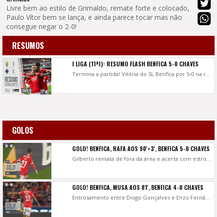
Livre bem ao estilo de Grimaldo, remate forte e colocado,
Paulo Vítor bem se lança, e ainda parece tocar mas não
consegue negar o 2-0!
RESUMOS
I LIGA (11ªJ): RESUMO FLASH BENFICA 5-0 CHAVES
Termina a partida! Vitória do SL Benfica por 5-0 na recepção ao GD Chaves, em jogo da 11.ª jornada da Liga Bwin. Neres (2'), Grimaldo (10'), Gonçalo Ramos (37'), Musa (81') e Rafa (93') foram os autores dos golos do triunfo encarnado.
GOLOS
GOLO! BENFICA, RAFA AOS 90'+3', BENFICA 5-0 CHAVES
Gilberto remata de fora da área e acerta com estrondo na barra, a bola bate no relvado e sobra para Rafa que, mais rápido que Paulo Vítor a recuperar posição, encosta de cabeça para dentro da baliza.
GOLO! BENFICA, MUSA AOS 81', BENFICA 4-0 CHAVES
Entrosamento entre Diogo Gonçalves e Enzo Fernández no centro do terreno, o argentino serve Musa na direita, o croata atira a contar e faz o 4-0!