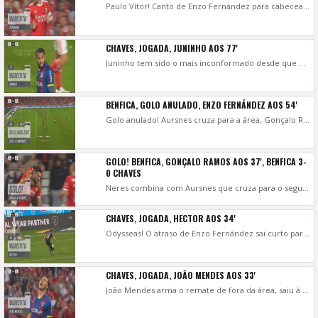
Paulo Vítor! Canto de Enzo Fernández para cabeceamento de Otamendi, estirada do guardião visitante, a negar o golo ao argentino.
CHAVES, JOGADA, JUNINHO AOS 77'
Juninho tem sido o mais inconformado desde que entrou, remate após cruzamento de Benny, atirou ao lado!
BENFICA, GOLO ANULADO, ENZO FERNÁNDEZ AOS 54'
Golo anulado! Aursnes cruza para a área, Gonçalo Ramos atrasa para Enzo Fernández que enche o pé e bate Paulo Vítor. O lance foi analisado pelo VAR que acabou por anular o golo do argentino, estava adiantado no terreno o norueguês no início da jogada.
GOLO! BENFICA, GONÇALO RAMOS AOS 37', BENFICA 3-
0 CHAVES
Neres combina com Aursnes que cruza para o segundo poste, Paulo Vítor falha o alívio e Gonçalo Ramos à boca da baliza a encostar para o 3-0.
CHAVES, JOGADA, HECTOR AOS 34'
Odysseas! O atraso de Enzo Fernández sai curto para António Silva, Hector Hernández intercepta e obriga o guarda-redes encarnado a uma defesa apertada.
CHAVES, JOGADA, JOÃO MENDES AOS 33'
João Mendes arma o remate de fora da área, saiu à figura de Odysseas, a segurar sem dificuldade.