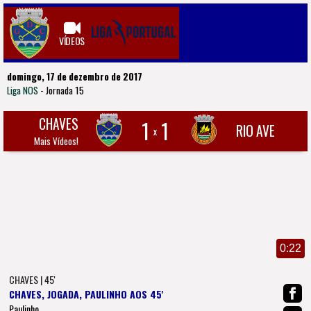
VÍDEOS
domingo, 17 de dezembro de 2017
Liga NOS
- Jornada 15
CHAVES
1
1
RIO AVE
x
Mais Vídeos!
0:22
CHAVES | 45'
CHAVES, JOGADA, PAULINHO AOS 45'
Paulinho