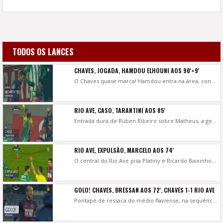
TODOS OS LANCES
CHAVES, JOGADA, HAMDOU ELHOUNI AOS 90'+9'
O Chaves quase marca! Hamdou entra na área, contorna Cássio, mas adianta demasiado a bola e já não consegue fazer o golo.
RIO AVE, CASO, TARANTINI AOS 85'
Entrada dura de Rúben Ribeiro sobre Matheus, a gerar muitos protestos dos jogadores do Rio Ave junto ao árbitro auxiliar, com destaque para Tarantini.
RIO AVE, EXPULSÃO, MARCELO AOS 74'
O central do Rio Ave pisa Platiny e Ricardo Baixinho não tem dúvidas e expulsa o jogador vilacondense.
GOLO! CHAVES, BRESSAN AOS 72', CHAVES 1-1 RIO AVE
Pontapé de ressaca do médio flaviense, na sequência de um canto da direita, a fazer o golo do empate.