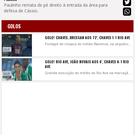
Paulinho remata de pé direito à entrada da área para
defesa de Cássio.
GOLOS
GOLO! CHAVES, BRESSAN AOS 72', CHAVES 1-1 RIO AVE
Pontapé de ressaca do médio flaviense, na sequência de um canto da direita, a fazer o golo do empate.
GOLO! RIO AVE, JOÃO NOVAIS AOS 6', CHAVES 0-1 RIO
AVE
Grande execução do médio do Rio Ave na marcação do livre direto, a atirar de pé direito em arco, com a bola a contornar a barreira e a entrar no lado direito da baliza do D. Chaves, sem hipótese de defesa para António Filipe.