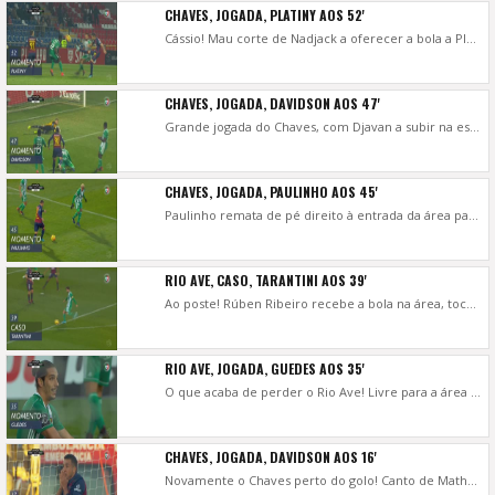
CHAVES, JOGADA, PLATINY AOS 52'
Cássio! Mau corte de Nadjack a oferecer a bola a Platiny na zona da meia lua, com este a tentar o chapéu ao guardião do Rio Ave, que responde com uma grande defesa e evita o golo do empate.
CHAVES, JOGADA, DAVIDSON AOS 47'
Grande jogada do Chaves, com Djavan a subir na esquerda e a colocar em Platiny na área, com este a pisar a bola para a entrada de Davidson, que atira de pé direito para defesa de Cássio.
CHAVES, JOGADA, PAULINHO AOS 45'
Paulinho remata de pé direito à entrada da área para defesa de Cássio.
RIO AVE, CASO, TARANTINI AOS 39'
Ao poste! Rúben Ribeiro recebe a bola na área, toca para Francisco Geraldes que, apertado por Bressan, não consegue o remate e a bola sobra para Tarantini que atira na passada ao ferro. Fica a dúvida se não há falta de Bressan sobre Geraldes.
RIO AVE, JOGADA, GUEDES AOS 35'
O que acaba de perder o Rio Ave! Livre para a área com Tarantini a aparecer isolado e a fazer o passe para Guedes que, com tudo para marcar, atira para uma enorme defesa de António Filipe.
CHAVES, JOGADA, DAVIDSON AOS 16'
Novamente o Chaves perto do golo! Canto de Matheus Pereira na direita com Davidson, ao primeiro poste, a cabecear ao lado.